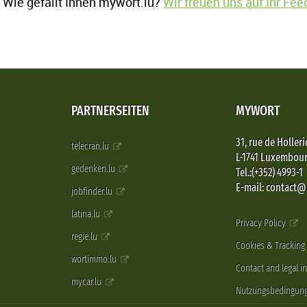
Wie gefällt Ihnen mywort.lu?
Wir freuen uns auf Ihr Fe
PARTNERSEITEN
MYWORT
31, rue de Holleri
telecran.lu
L-1741 Luxembou
gedenken.lu
Tel.:(+352) 4993-1
E-mail: contact
jobfinder.lu
latina.lu
Privacy Policy
regie.lu
Cookies & Tracking
wortimmo.lu
Contact and legal i
mycar.lu
Nutzungsbedingun