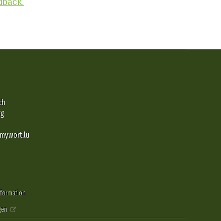
edback.
ch
rg
@mywort.lu
nformation
gen