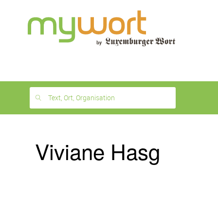
1
month
free
Text, Ort, Organisation
Viviane Hasg