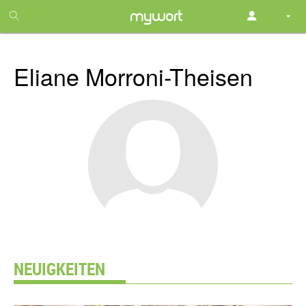
1
month
free
Eliane Morroni-Theisen
NEUIGKEITEN