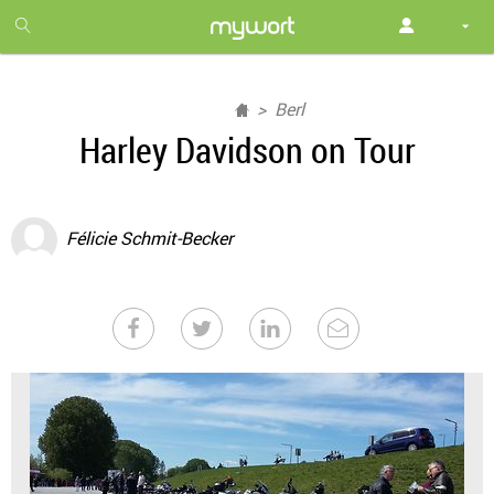
1
month
free
Berl
Harley Davidson on Tour
Félicie Schmit-Becker