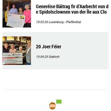
Generéise Bäitrag fir d’Aarbecht vun d
e Spidolsclownen vun der Île aux Clo
wns
19.03.26
Luxemburg - Pfaffenthal
20 Joer Féier
19.09.25
Diekirch