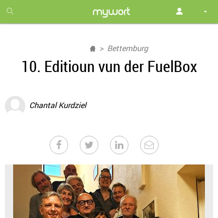
1
month
free
Bettemburg
10. Editioun vun der FuelBox
Chantal Kurdziel