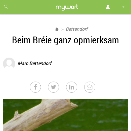
1
month
free
Bettendorf
Beim Bréie ganz opmierksam
Marc Bettendorf