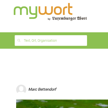
1
month
free
Text, Ort, Organisation
Marc Bettendorf