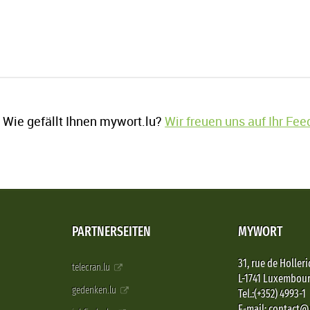
Wie gefällt Ihnen mywort.lu?
Wir freuen uns auf Ihr Fe
PARTNERSEITEN
MYWORT
31, rue de Holleri
telecran.lu
L-1741 Luxembou
gedenken.lu
Tel.:(+352) 4993-1
E-mail: contact