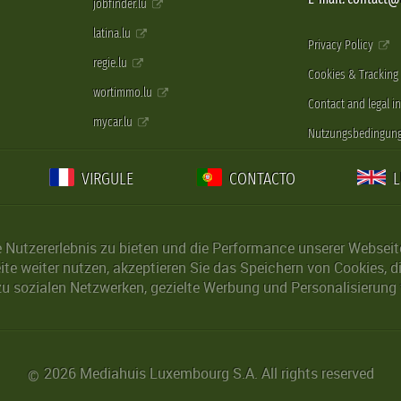
jobfinder.lu
latina.lu
Privacy Policy
regie.lu
Cookies & Tracking
wortimmo.lu
Contact and legal i
mycar.lu
Nutzungsbedingun
VIRGULE
CONTACTO
Nutzererlebnis zu bieten und die Performance unserer Webseite 
ite weiter nutzen, akzeptieren Sie das Speichern von Cookies, 
u sozialen Netzwerken, gezielte Werbung und Personalisierung 
2026 Mediahuis Luxembourg S.A. All rights reserved
©