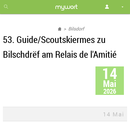
1
month
free
Bilsdorf
53. Guide/Scoutskiermes zu
Bilschdrëf am Relais de l'Amitié
14
Mai
2026
14 Mai