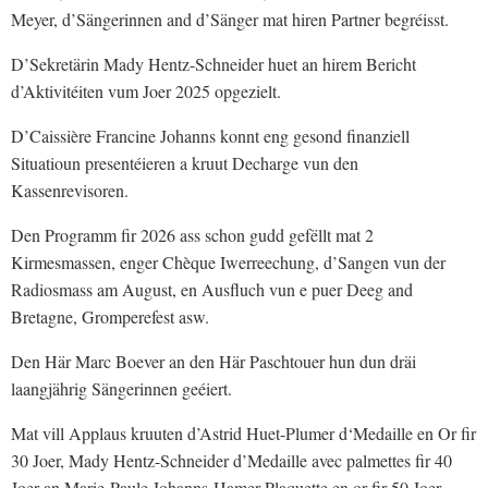
Meyer, d’Sängerinnen and d’Sänger mat hiren Partner begréisst.
D’Sekretärin Mady Hentz-Schneider huet an hirem Bericht
d’Aktivitéiten vum Joer 2025 opgezielt.
D’Caissière Francine Johanns konnt eng gesond finanziell
Situatioun presentéieren a kruut Decharge vun den
Kassenrevisoren.
Den Programm fir 2026 ass schon gudd gefëllt mat 2
Kirmesmassen, enger Chèque Iwerreechung, d’Sangen vun der
Radiosmass am August, en Ausfluch vun e puer Deeg and
Bretagne, Gromperefest asw.
Den Här Marc Boever an den Här Paschtouer hun dun dräi
laangjährig Sängerinnen geéiert.
Mat vill Applaus kruuten d’Astrid Huet-Plumer d‘Medaille en Or fir
30 Joer, Mady Hentz-Schneider d’Medaille avec palmettes fir 40
Joer an Marie-Paule Johanns-Hamer Plaquette en or fir 50 Joer