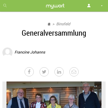
1
month
free
Binsfeld
Generalversammlung
Francine Johanns