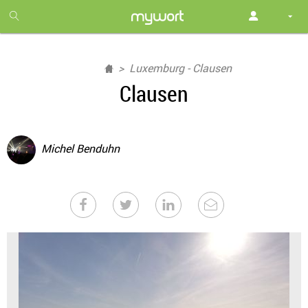
1
month
free
Luxemburg - Clausen
Clausen
Michel Benduhn