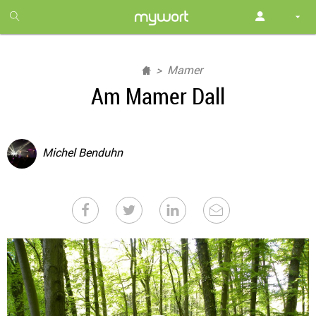
1
month
free
Mamer
Am Mamer Dall
Michel Benduhn