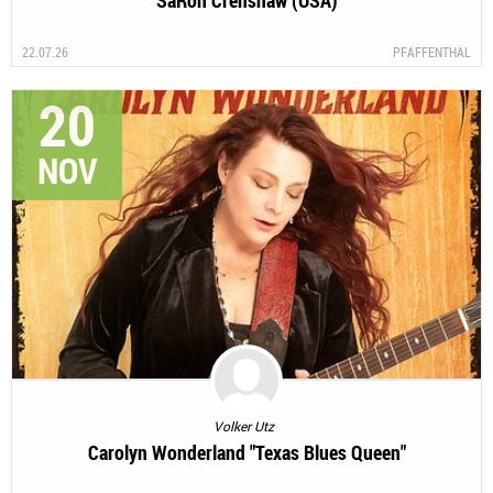
SaRon Crenshaw (USA)
22.07.26
PFAFFENTHAL
20
NOV
Volker Utz
Carolyn Wonderland "Texas Blues Queen"