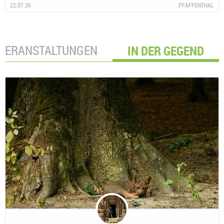
22.07.26
PFAFFENTHAL
VERANSTALTUNGEN
IN DER GEGEND