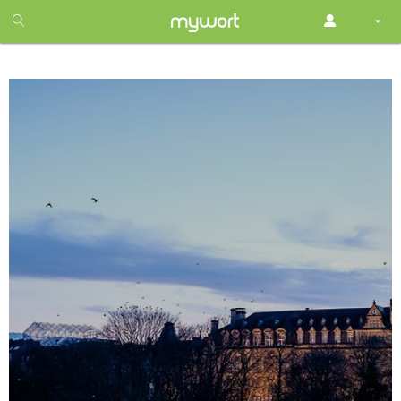
1
month
free