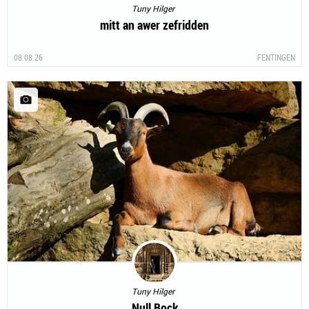
Tuny Hilger
mitt an awer zefridden
08.08.26
FENTINGEN
Tuny Hilger
Null Bock