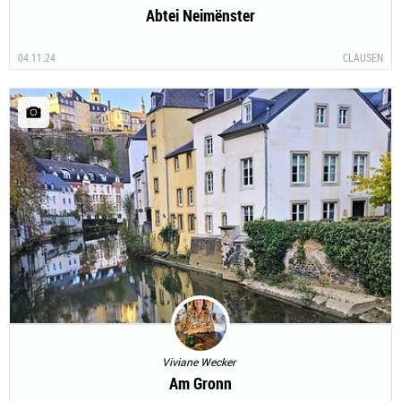
Abtei Neimënster
04.11.24
CLAUSEN
Viviane Wecker
Am Gronn