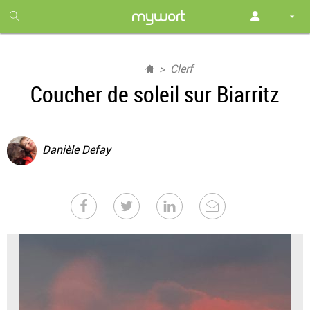
1
month
free
Clerf
Coucher de soleil sur Biarritz
Danièle Defay