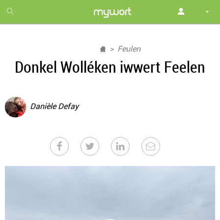
1
month
free
Feulen
Donkel Wolléken iwwert Feelen
Danièle Defay