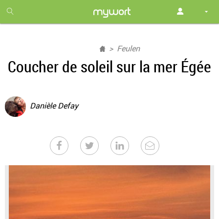
1
month
free
Feulen
Coucher de soleil sur la mer Égée
Danièle Defay