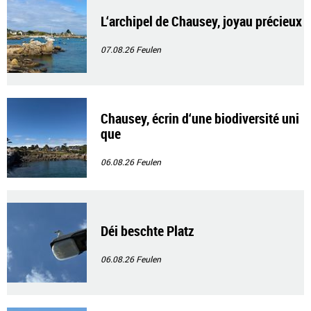
L‘archipel de Chausey, joyau précieux
07.08.26
Feulen
Chausey, écrin d‘une biodiversité uni
que
06.08.26
Feulen
Déi beschte Platz
06.08.26
Feulen