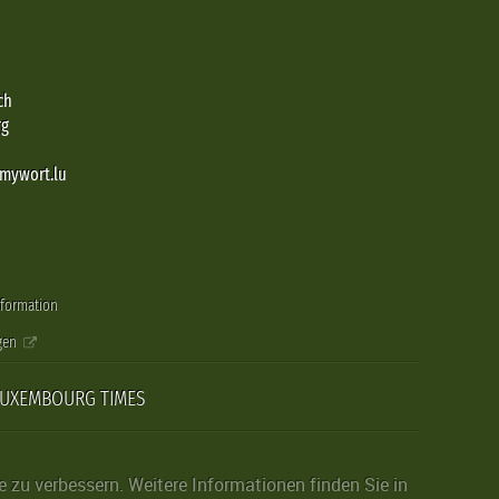
ch
rg
@mywort.lu
nformation
gen
LUXEMBOURG TIMES
zu verbessern. Weitere Informationen finden Sie in