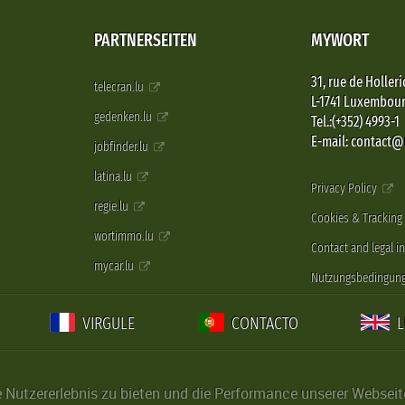
PARTNERSEITEN
MYWORT
31, rue de Holleri
telecran.lu
L-1741 Luxembou
gedenken.lu
Tel.:(+352) 4993-1
E-mail: contact
jobfinder.lu
latina.lu
Privacy Policy
regie.lu
Cookies & Tracking
wortimmo.lu
Contact and legal i
mycar.lu
Nutzungsbedingun
VIRGULE
CONTACTO
Nutzererlebnis zu bieten und die Performance unserer Webseite 