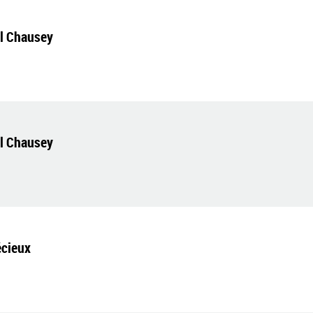
el Chausey
el Chausey
écieux