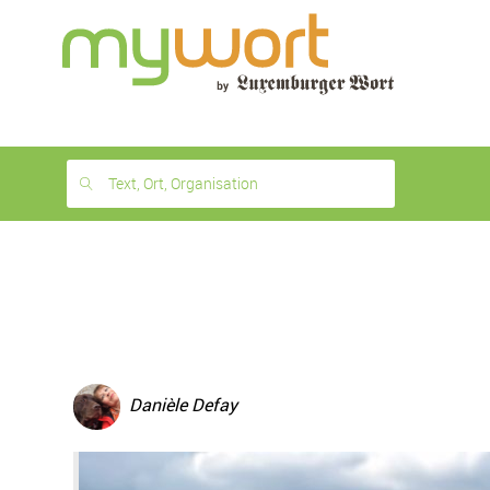
1
month
free
Text, Ort, Organisation
Danièle Defay