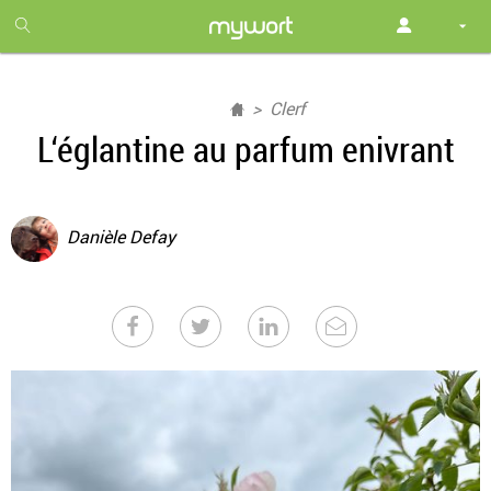
1
month
free
Clerf
L‘églantine au parfum enivrant
Danièle Defay