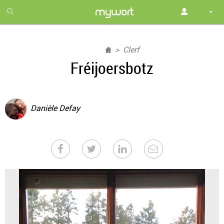
1
month
free
Clerf
Fréijoersbotz
Danièle Defay