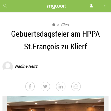
1
month
free
Clerf
Gebuertsdagsfeier am HPPA
St.François zu Klierf
Nadine Reitz