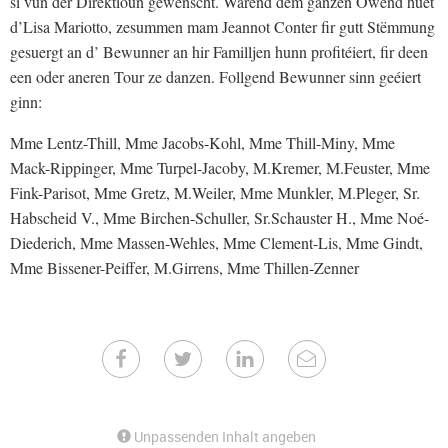
si vun der Direktioun gewënscht. Wärend dem ganzen Owend huet
d’Lisa Mariotto, zesummen mam Jeannot Conter fir gutt Stëmmung
gesuergt an d’ Bewunner an hir Familljen hunn profitéiert, fir deen
een oder aneren Tour ze danzen. Follgend Bewunner sinn geéiert
ginn:
Mme Lentz-Thill, Mme Jacobs-Kohl, Mme Thill-Miny, Mme
Mack-Rippinger, Mme Turpel-Jacoby, M.Kremer, M.Feuster, Mme
Fink-Parisot, Mme Gretz, M.Weiler, Mme Munkler, M.Pleger, Sr.
Habscheid V., Mme Birchen-Schuller, Sr.Schauster H., Mme Noé-
Diederich, Mme Massen-Wehles, Mme Clement-Lis, Mme Gindt,
Mme Bissener-Peiffer, M.Girrens, Mme Thillen-Zenner
Unpassenden Inhalt angeben