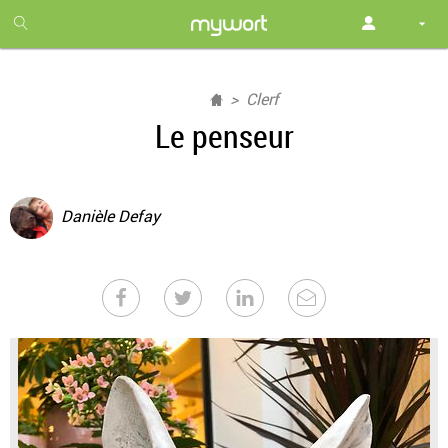
1
month
free
Clerf
Le penseur
Danièle Defay