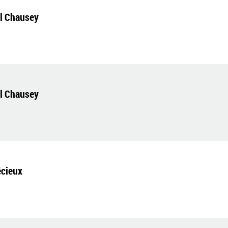
el Chausey
el Chausey
écieux