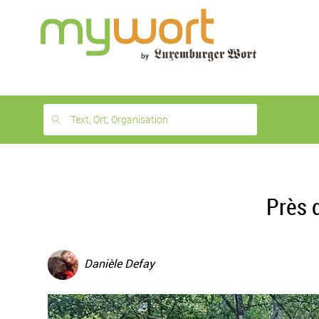
1
month
free
Text, Ort, Organisation
Près 
Danièle Defay