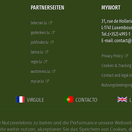
PARTNERSEITEN
MYWORT
31, rue de Holleri
telecran.lu
L-1741 Luxembou
gedenken.lu
Tel.:(+352) 4993-1
E-mail: contact
jobfinder.lu
latina.lu
Privacy Policy
regie.lu
Cookies & Tracking
wortimmo.lu
Contact and legal i
mycar.lu
Nutzungsbedingun
VIRGULE
CONTACTO
Nutzererlebnis zu bieten und die Performance unserer Webseite 
ite weiter nutzen, akzeptieren Sie das Speichern von Cookies, 