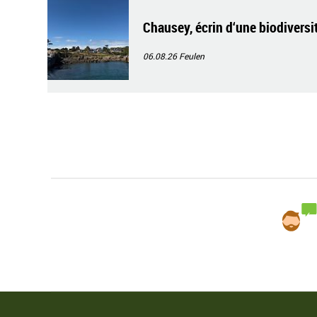
Chausey, écrin d‘une biodiversi
06.08.26
Feulen