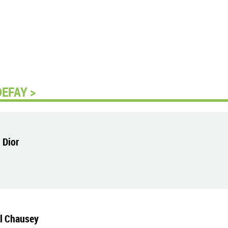
DEFAY >
 Dior
el Chausey