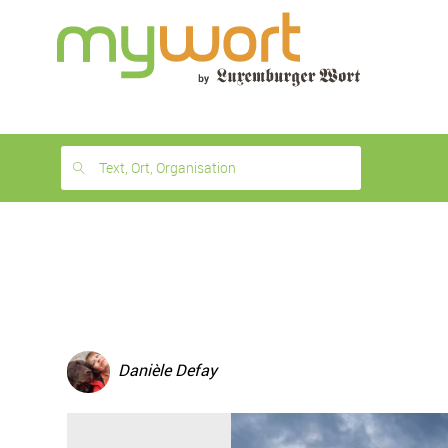
1
month
free
Text, Ort, Organisation
Danièle Defay