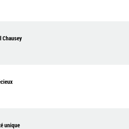
el Chausey
écieux
té unique