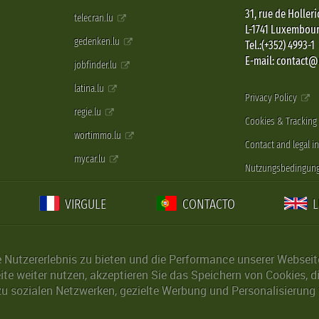
31, rue de Holleri
telecran.lu
L-1741 Luxembou
gedenken.lu
Tel.:(+352) 4993-1
E-mail: contact
jobfinder.lu
latina.lu
Privacy Policy
regie.lu
Cookies & Tracking
wortimmo.lu
Contact and legal i
mycar.lu
Nutzungsbedingun
VIRGULE
CONTACTO
Nutzererlebnis zu bieten und die Performance unserer Webseite 
ite weiter nutzen, akzeptieren Sie das Speichern von Cookies, 
u sozialen Netzwerken, gezielte Werbung und Personalisierung 