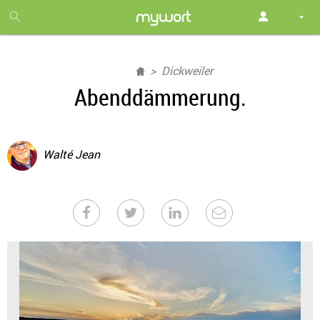
1
month
free
Dickweiler
Abenddämmerung.
Walté Jean