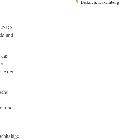
Diekirch, Luxemburg
s CNDS.
rde und
 das
ie
one der
ische
ern und
d
achhaltige