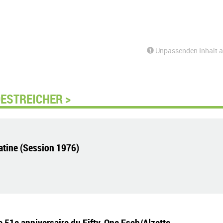
Unpassenden Inhalt 
ESTREICHER >
latine (Session 1976)
le 51e anniversaire du Fifty-One Esch/Alzette