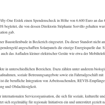
b Fifty-One Eislek einen Spendenscheck in Höhe von 6.600 Euro an da
 begleitet, die von dessen Direktorin Stéphanie Sorvillo gehalten wu
sation gab.
er Baustellenbude in Beckerich eingesetzt. Da dieser Standort nicht an
pendengeld angeschafften Solarpanels die einzige Energiequelle dar. S
 auch das Aufladen kleiner elektrischer Geräte wie etwa der Mobiltelef
ekte in unterschiedlichen Bereichen. Dazu zählen unter anderem biolog
aßnahmen, soziale Betreuungsangebote sowie ein Fahrradgeschäft mit
n ist die berufliche Integration von Arbeitssuchenden, REVIS-Empfäng
ung und Obdachlosigkeit.
 internationalen Serviceorganisation, die sich für soziale, kulturelle un
t sich regelmäßig für regionale Initiativen ein und unterstützt gezielt n