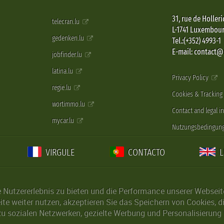
31, rue de Holleri
telecran.lu
L-1741 Luxembou
gedenken.lu
Tel.:(+352) 4993-1
E-mail: contact
jobfinder.lu
latina.lu
Privacy Policy
regie.lu
Cookies & Tracking
wortimmo.lu
Contact and legal i
mycar.lu
Nutzungsbedingun
VIRGULE
CONTACTO
Nutzererlebnis zu bieten und die Performance unserer Webseite 
ite weiter nutzen, akzeptieren Sie das Speichern von Cookies, 
u sozialen Netzwerken, gezielte Werbung und Personalisierung 