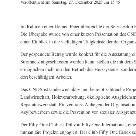
Veröffentlicht am Samstag, 27. Dezember 2025 um 15:45
Im Rahmen einer kleinen Feier überreichte der Serviceclu
Die Übergabe wurde von einer kurzen Präsentation des CNDS
einen Einblick in die vielfältigen Tätigkeitsfelder der Organi
Der gespendete Betrag wurde konkret für die Ausstattung ein
Stromnetz angeschlossen werden kann, stellen die mit dem S
ermöglichen nicht nur den Betrieb des Heizsystems, sondern
dort beschäftigten Arbeiter.
Das CNDS ist landesweit aktiv und betreibt zahlreiche Proj
Landwirtschaft, Holzverarbeitung, ökologische Ausgleichsm
Reparaturwerkstatt. Ein zentrales Anliegen der Organisatio
Asylbewerbern sowie die Prävention von sozialer Ausgrenz
Der Fifty-One Club ist Teil von Fifty-One International, einer
humanitäre Projekte engagiert. Der Club Fifty-One Eislek setz