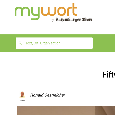
1
month
free
Text, Ort, Organisation
Fif
Ronald Oestreicher