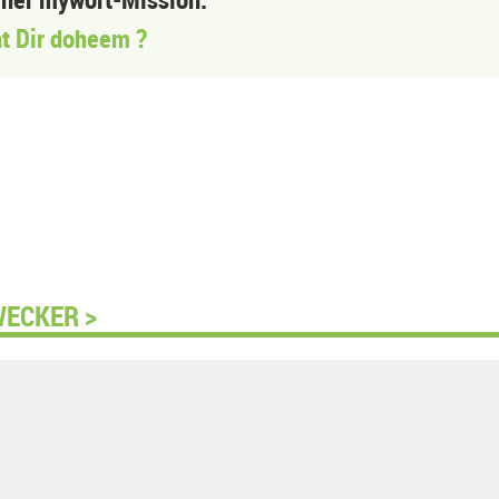
t Dir doheem ?
WECKER >