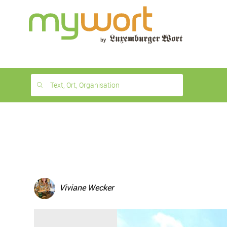
1
month
free
Text, Ort, Organisation
Viviane Wecker