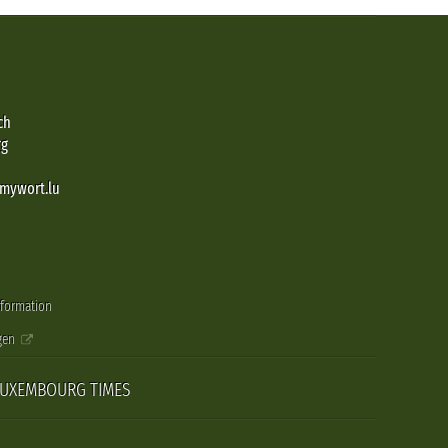
ch
rg
@mywort.lu
nformation
gen
LUXEMBOURG TIMES