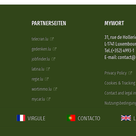
PARTNERSEITEN
MYWORT
31, rue de Holleri
telecran.lu
L-1741 Luxembou
gedenken.lu
Tel.:(+352) 4993-1
E-mail: contact
jobfinder.lu
latina.lu
Privacy Policy
regie.lu
Cookies & Tracking
wortimmo.lu
Contact and legal i
mycar.lu
Nutzungsbedingun
VIRGULE
CONTACTO