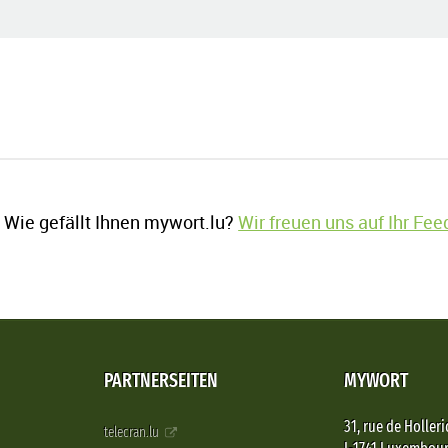
Wie gefällt Ihnen mywort.lu?
Wir freuen uns auf Ihr Fe
PARTNERSEITEN
MYWORT
31, rue de Holleri
telecran.lu