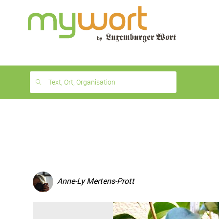
1
month
free
Text, Ort, Organisation
Anne-Ly Mertens-Prott