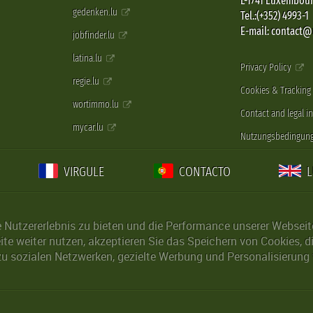
L-1741 Luxembou
gedenken.lu
Tel.:(+352) 4993-1
E-mail: contact
jobfinder.lu
latina.lu
Privacy Policy
regie.lu
Cookies & Tracking
wortimmo.lu
Contact and legal i
mycar.lu
Nutzungsbedingun
VIRGULE
CONTACTO
Nutzererlebnis zu bieten und die Performance unserer Webseite 
ite weiter nutzen, akzeptieren Sie das Speichern von Cookies, 
u sozialen Netzwerken, gezielte Werbung und Personalisierung 