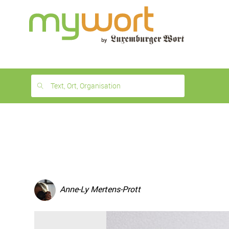
1
month
free
Text, Ort, Organisation
Anne-Ly Mertens-Prott