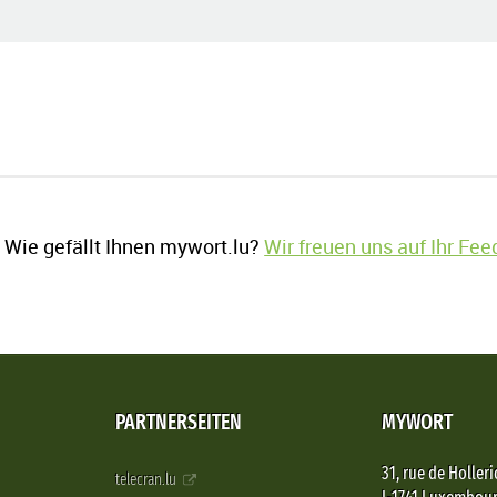
Wie gefällt Ihnen mywort.lu?
Wir freuen uns auf Ihr Fe
PARTNERSEITEN
MYWORT
31, rue de Holleri
telecran.lu