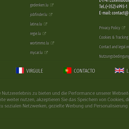
L-1741 Luxembou
gedenken.lu
Tel.:(+352) 4993-1
E-mail: contact
jobfinder.lu
latina.lu
Privacy Policy
regie.lu
Cookies & Tracking
wortimmo.lu
Contact and legal i
mycar.lu
Nutzungsbedingun
VIRGULE
CONTACTO
Nutzererlebnis zu bieten und die Performance unserer Webseite 
ite weiter nutzen, akzeptieren Sie das Speichern von Cookies, 
u sozialen Netzwerken, gezielte Werbung und Personalisierung 