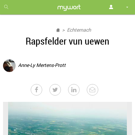
1
month
free
Echternach
Rapsfelder vun uewen
Anne-Ly Mertens-Prott