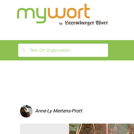
1
month
free
Text, Ort, Organisation
Anne-Ly Mertens-Prott