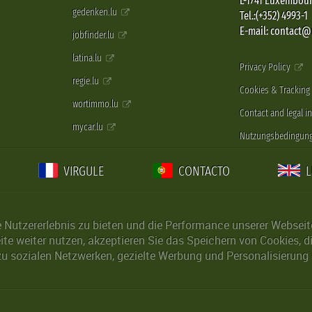
L-1741 Luxembou
gedenken.lu
Tel.:(+352) 4993-1
E-mail: contact
jobfinder.lu
latina.lu
Privacy Policy
regie.lu
Cookies & Tracking
wortimmo.lu
Contact and legal i
mycar.lu
Nutzungsbedingun
VIRGULE
CONTACTO
Nutzererlebnis zu bieten und die Performance unserer Webseite 
ite weiter nutzen, akzeptieren Sie das Speichern von Cookies, 
u sozialen Netzwerken, gezielte Werbung und Personalisierung 