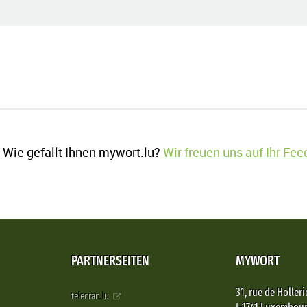
Wie gefällt Ihnen mywort.lu?
Wir freuen uns auf Ihr Fe
PARTNERSEITEN
MYWORT
31, rue de Holleri
telecran.lu