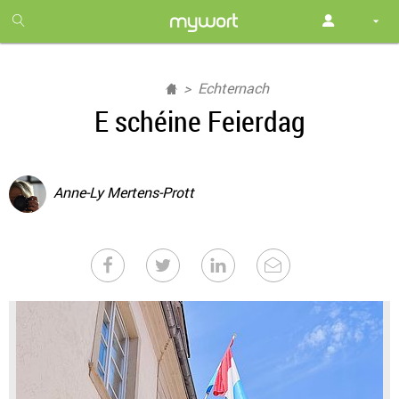
1
month
free
Echternach
E schéine Feierdag
Anne-Ly Mertens-Prott