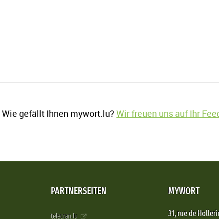
Wie gefällt Ihnen mywort.lu?
Wir freuen uns auf Ihr Fe
PARTNERSEITEN
MYWORT
31, rue de Holleri
telecran.lu