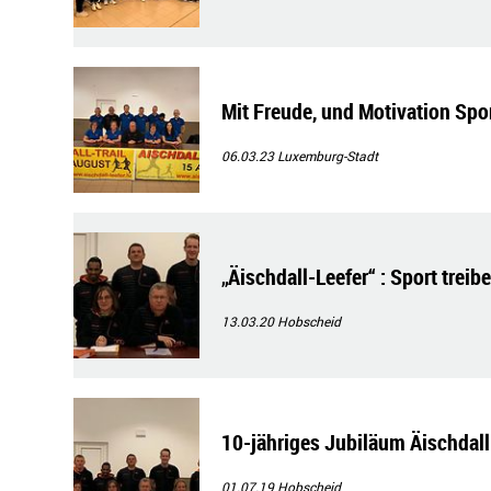
Mit Freude, und Motivation Spor
06.03.23
Luxemburg-Stadt
„Äischdall-Leefer“ : Sport treib
13.03.20
Hobscheid
10-jähriges Jubiläum Äischdall
01.07.19
Hobscheid