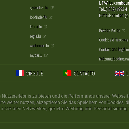
L-1741 Luxembou
gedenken.lu
Tel.:(+352) 4993-1
E-mail: contact
jobfinder.lu
latina.lu
Privacy Policy
regie.lu
Cookies & Tracking
wortimmo.lu
Contact and legal i
mycar.lu
Nutzungsbedingun
VIRGULE
CONTACTO
Nutzererlebnis zu bieten und die Performance unserer Webseite 
ite weiter nutzen, akzeptieren Sie das Speichern von Cookies, 
u sozialen Netzwerken, gezielte Werbung und Personalisierung 