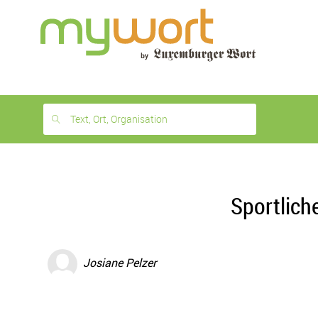
1
month
free
Text, Ort, Organisation
Sportlich
Josiane Pelzer