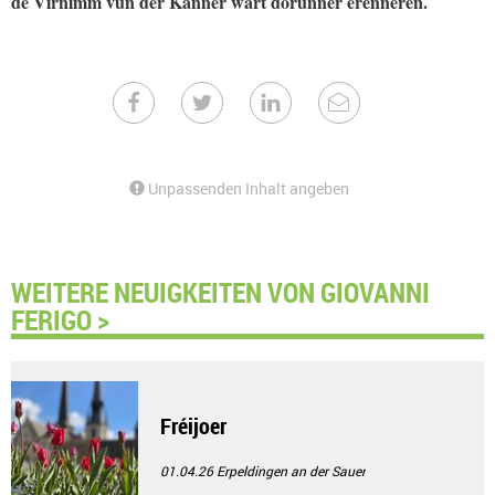
de Virnimm vun der Kanner wärt dorunner erënneren.
Unpassenden Inhalt angeben
WEITERE NEUIGKEITEN VON GIOVANNI
FERIGO >
Fréijoer
01.04.26
Erpeldingen an der Sauer