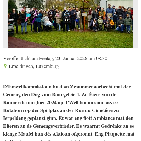
Veröffentlicht am Freitag, 23. Januar 2026 um 08:30
Erpeldingen, Luxemburg
D'Emweltkommissioun huet an Zesummenaarbecht mat der
Gemeng den Dag vum Bam gefeiert. Zu Éiere vun de
Kanner,déi am Joer 2024 op d’Welt komm sinn, ass ee
Rotahorn op der Spillplaz an der Rue du Cimetière zu
Ierpeldeng geplanzt ginn. Et war eng flott Ambiance mat den
Elteren an de Gemengevertrieder. Ee waarmt Gedrénks an ee
klenge Maufel hun dës Aktioun ofgeronnt. Eng Plaquette mat