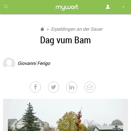
1
month
free
Erpeldingen an der Sauer
Dag vum Bam
Giovanni Ferigo