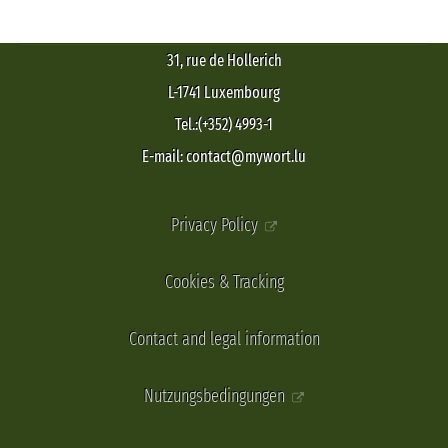
31, rue de Hollerich
L-1741 Luxembourg
Tel.:(+352) 4993-1
E-mail: contact@mywort.lu
Privacy Policy
Cookies & Tracking
Contact and legal information
Nutzungsbedingungen