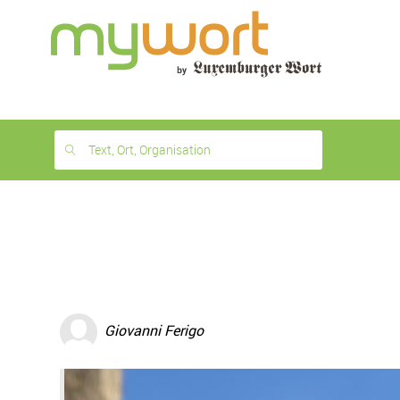
1
month
free
Text, Ort, Organisation
Giovanni Ferigo