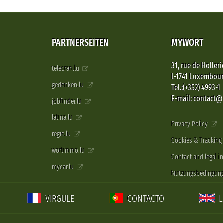
PARTNERSEITEN
MYWORT
31, rue de Holleri
telecran.lu
L-1741 Luxembou
gedenken.lu
Tel.:(+352) 4993-1
E-mail: contact
jobfinder.lu
latina.lu
Privacy Policy
regie.lu
Cookies & Tracking
wortimmo.lu
Contact and legal i
mycar.lu
Nutzungsbedingun
VIRGULE
CONTACTO