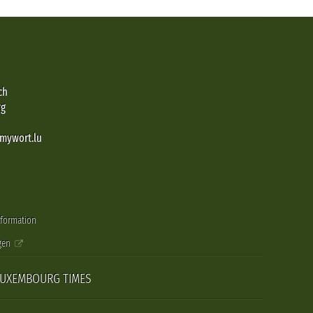
ch
rg
@mywort.lu
nformation
gen
LUXEMBOURG TIMES