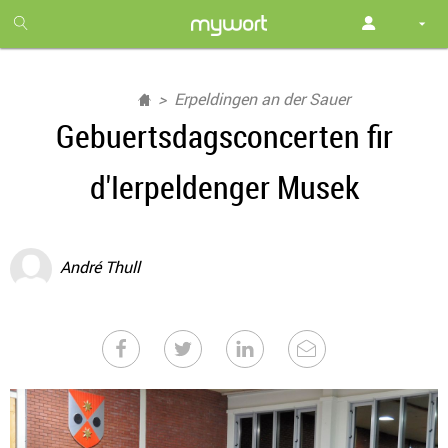
1
month
free
Erpeldingen an der Sauer
Gebuertsdagsconcerten fir
d'Ierpeldenger Musek
André Thull