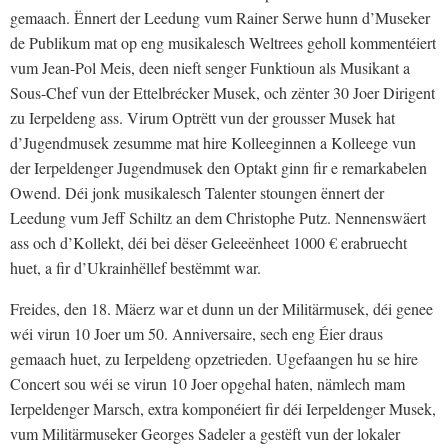
gemaach. Ënnert der Leedung vum Rainer Serwe hunn d’Museker
de Publikum mat op eng musikalesch Weltrees geholl kommentéiert
vum Jean-Pol Meis, deen nieft senger Funktioun als Musikant a
Sous-Chef vun der Ettelbrécker Musek, och zënter 30 Joer Dirigent
zu Ierpeldeng ass. Virum Optrëtt vun der grousser Musek hat
d’Jugendmusek zesumme mat hire Kolleeginnen a Kolleege vun
der Ierpeldenger Jugendmusek den Optakt ginn fir e remarkabelen
Owend. Déi jonk musikalesch Talenter stoungen ënnert der
Leedung vum Jeff Schiltz an dem Christophe Putz. Nennenswäert
ass och d’Kollekt, déi bei dëser Geleeënheet 1000 € erabruecht
huet, a fir d’Ukrainhëllef bestëmmt war.
Freides, den 18. Mäerz war et dunn un der Militärmusek, déi genee
wéi virun 10 Joer um 50. Anniversaire, sech eng Éier draus
gemaach huet, zu Ierpeldeng opzetrieden. Ugefaangen hu se hire
Concert sou wéi se virun 10 Joer opgehal haten, nämlech mam
Ierpeldenger Marsch, extra komponéiert fir déi Ierpeldenger Musek,
vum Militärmuseker Georges Sadeler a gestëft vun der lokaler