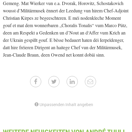
Gemeng. Mat Wierker vun e.a. Dvorak, Horovitz, Schostakovich
wousst d’Militärmusek ënnert der Leedung vun hirem Chef-Adjoint
Christian Kirpes ze begeeschteren. E méi nodenkleche Moment
gouf et mat dem wonnerbaren „Choralis Tonalis“ vum Marco Pütz,
deen am Respekt a Gedenken un d’Nout an d‘Affer vum Krich an
der Ukrain gespillt gouf. E bësse bedauert haten déi Ierpeldenger,
datt hire fréieren Dirigent an haitege Chef vun der Militärmusek,
Jean-Claude Braun, deen Owend net konnt dobäi sinn.
Unpassenden Inhalt angeben