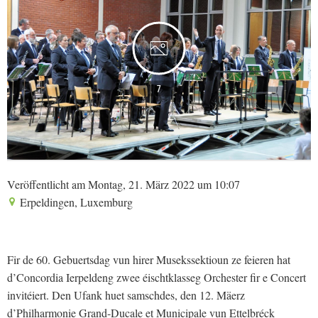
7
Veröffentlicht am Montag, 21. März 2022 um 10:07
Erpeldingen, Luxemburg
Fir de 60. Gebuertsdag vun hirer Musekssektioun ze feieren hat
d’Concordia Ierpeldeng zwee éischtklasseg Orchester fir e Concert
invitéiert. Den Ufank huet samschdes, den 12. Mäerz
d’Philharmonie Grand-Ducale et Municipale vun Ettelbréck