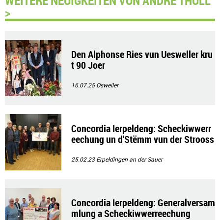
WEITERE NEUIGKEITEN VON ANDRÉ THULL
>
Den Alphonse Ries vun Uesweller kru
t 90 Joer
16.07.25
Osweiler
Concordia Ierpeldeng: Scheckiwwerr
eechung un d'Stëmm vun der Strooss
25.02.23
Erpeldingen an der Sauer
Concordia Ierpeldeng: Generalversam
mlung a Scheckiwwerreechung