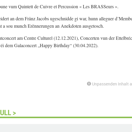
ntioune vum Quintett de Cuivre et Percussion « Les BRASSeurs ».
dert an dem Fränz Jacobs ugeschnidde gi war, hunn alleguer d’Memb
cht a sou munch Erënnerungen an Anekdoten ausgetosch.
concert am Centre Culturel (12.12.2021), Concerten vun der Ettelbré
wéi dem Galaconcert „Happy Birthday“ (30.04.2022).
Unpassenden Inhalt 
ULL >