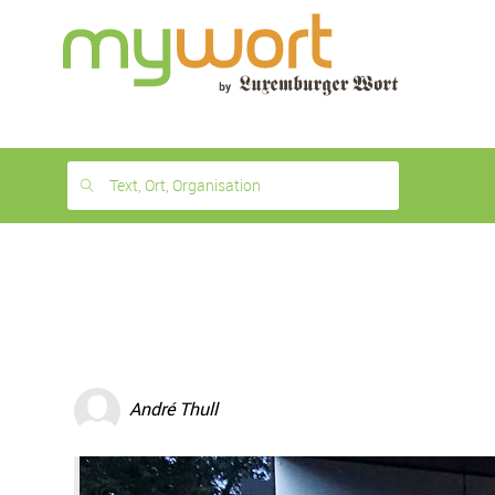
1
month
free
Text, Ort, Organisation
André Thull