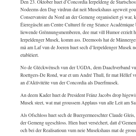
Den 23. Oktober huet d’Concordia Ierpeldeng de Startschoss
Nodeems den Dag virdrun dat neit Musekshaus ageweit gou
Conservatoire du Nord an der Gemeng organiséiert gi war, 
Éieregäscht am Centre Culturel fir eng Séance Académique be
liewende Grënnungsmemberen, dee mat vill Humor erzielt hu
Ierpeldenger Musek, komm ass. Deemools hat de Männergesan
mä am Laf vun de Joeren huet sech d’Ierpeldenger Musek n
etabléiert.
No de Gléckwënsch vun der UGDA, dem Daachverband vun 
Roettgers-De Rond, war et um André Thull, fir mat Hëllef 
an d’Aktivitéite vun der Concordia als Duerfmusek.
An deem Kader huet de President Fränz Jacobs drop higewise
Musek steet, wat mat groussem Applaus vun alle Leit am Sal
Als Ofschloss huet sech de Buergermeeschter Claude Glei
der Gemeng ugeschloss. Hien huet verséchert, datt d‘Gemen
och bei der Realisatioun vum neie Musekshaus mat de grous