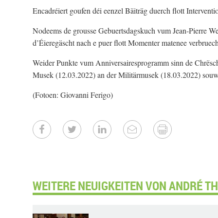
Encadréiert goufen déi eenzel Bäiträg duerch flott Interve
Nodeems de grousse Gebuertsdagskuch vum Jean-Pierre Wei
d’Éieregäscht nach e puer flott Momenter matenee verbrue
Weider Punkte vum Anniversairesprogramm sinn de Chrëscht
Musek (12.03.2022) an der Militärmusek (18.03.2022) sou
(Fotoen: Giovanni Ferigo)
WEITERE NEUIGKEITEN VON ANDRÉ TH