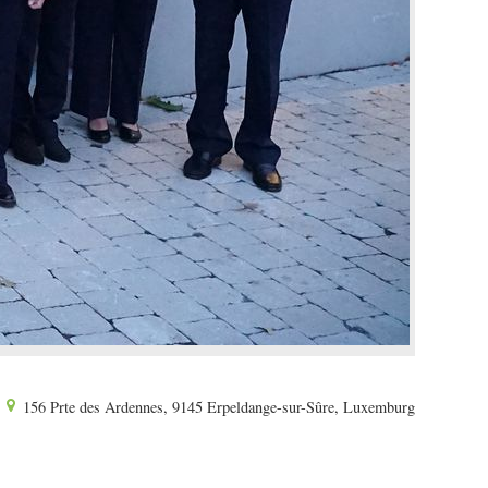
156 Prte des Ardennes, 9145 Erpeldange-sur-Sûre, Luxemburg