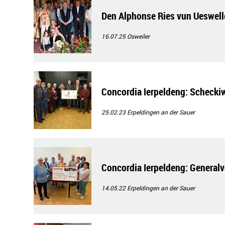
Den Alphonse Ries vun Ueswelle
16.07.25
Osweiler
Concordia Ierpeldeng: Schecki
25.02.23
Erpeldingen an der Sauer
Concordia Ierpeldeng: Genera
14.05.22
Erpeldingen an der Sauer