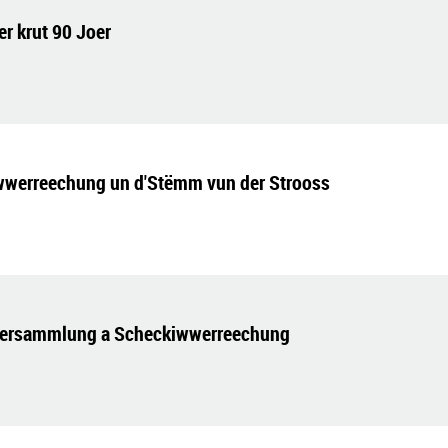
r krut 90 Joer
wwerreechung un d'Stëmm vun der Strooss
lversammlung a Scheckiwwerreechung