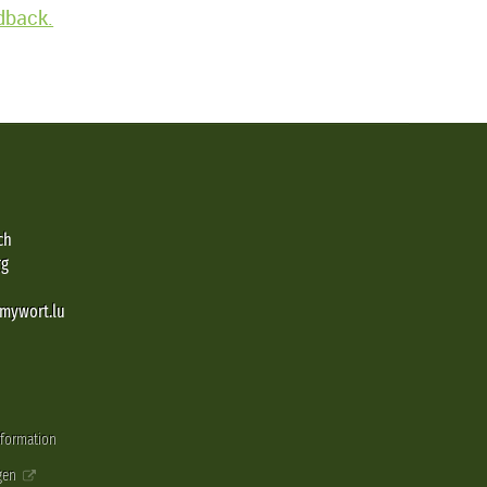
edback.
ch
rg
@mywort.lu
nformation
gen