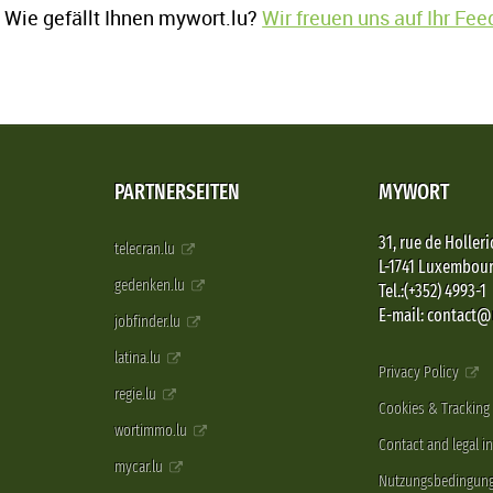
Wie gefällt Ihnen mywort.lu?
Wir freuen uns auf Ihr Fe
PARTNERSEITEN
MYWORT
31, rue de Holleri
telecran.lu
L-1741 Luxembou
gedenken.lu
Tel.:(+352) 4993-1
E-mail: contact
jobfinder.lu
latina.lu
Privacy Policy
regie.lu
Cookies & Tracking
wortimmo.lu
Contact and legal i
mycar.lu
Nutzungsbedingun