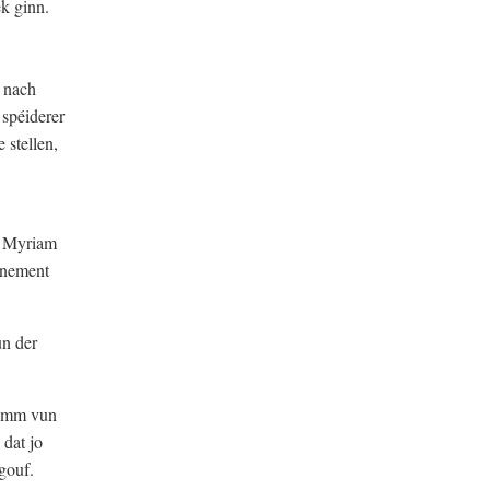
k ginn.
6 nach
spéiderer
stellen,
t Myriam
nnement
un der
Numm vun
dat jo
gouf.