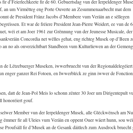
 fir d’Feierlechkeete fir de 60. Gebuertsdag vun der Ierpeldenger Muse
f, an um Virmëtteg eng Porte Ouverte an Zesummenaarbecht mat dem
konnt de President Fränz Jacobs d’Membere vum Veräin an e sëllegen
gréissen. Et war de fréiere President Jean-Pierre Weidert, ee vun de 
et, wéi et am Joer 1961 zur Grënnung vun der Jeunesse Musicale, der 
kveräin Concordia net wëlles gehat, eng richteg Musek op d’Been ze 
o an no als onverzichtbart Standbeen vum Kulturliewen an der Gemeng
de Lëtzebuerger Museken, iwwerbruecht vun der Regionaldelegéier
vun enger ganzer Rei Fotoen, en Iwwerbléck ze ginn iwwer de Fonctio
n, datt de Jean-Pol Meis lo schonn zënter 30 Joer um Dirigentepult v
l honoréiert gouf.
s, selwer Member vun der Ierpeldenger Musek, alle Gléckwënsch am 
g ëmmer fir all Uleies vum Veräin en oppent Ouer wäert hunn, sou wéi 
se Proufsäll fir d’Musek an de Gesank däitlech zum Ausdrock bruecht 