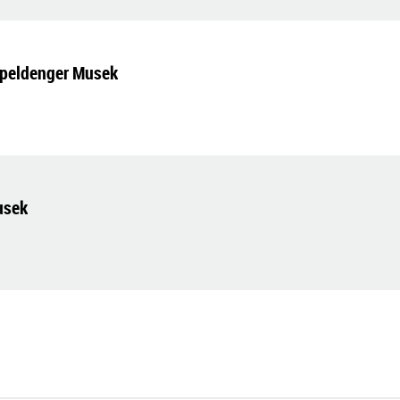
erpeldenger Musek
usek