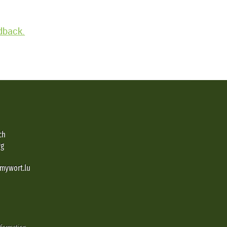
edback.
ch
rg
@mywort.lu