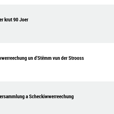
r krut 90 Joer
wwerreechung un d'Stëmm vun der Strooss
lversammlung a Scheckiwwerreechung