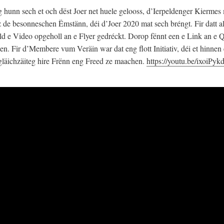
hunn sech et och dëst Joer net huele gelooss, d’Ierpeldenger Kiermes
 de besonneschen Ëmstänn, déi d’Joer 2020 mat sech bréngt. Fir datt al
eld e Video opgeholl an e Flyer gedréckt. Dorop fënnt een e Link an e
en. Fir d’Membere vum Veräin war dat eng flott Initiativ, déi et hinnen 
a gläichzäiteg hire Frënn eng Freed ze maachen.
https://youtu.be/ixoiPy