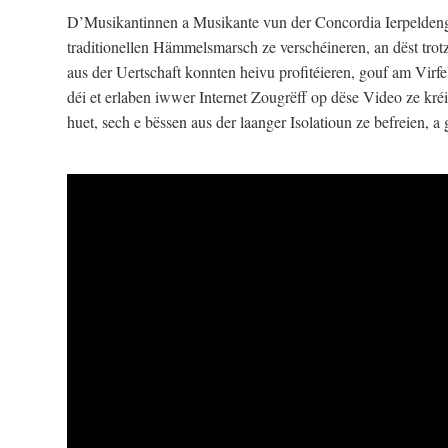
D’Musikantinnen a Musikante vun der Concordia Ierpeldeng 
traditionellen Hämmelsmarsch ze verschéineren, an dëst trotz
aus der Uertschaft konnten heivu profitéieren, gouf am Virf
déi et erlaben iwwer Internet Zougrëff op dëse Video ze kréi
huet, sech e bëssen aus der laanger Isolatioun ze befreien, 