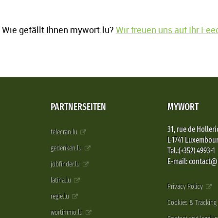
Wie gefällt Ihnen mywort.lu?
Wir freuen uns auf Ihr Fe
PARTNERSEITEN
MYWORT
31, rue de Holleri
telecran.lu
L-1741 Luxembou
gedenken.lu
Tel.:(+352) 4993-1
E-mail: contact
jobfinder.lu
latina.lu
Privacy Policy
regie.lu
Cookies & Tracking
wortimmo.lu