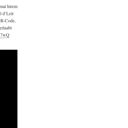
 mat hirem
l d’Leit
 QR-Code,
erlaabt
kd7wQ