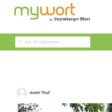
1
month
free
Text, Ort, Organisation
André Thull