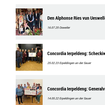
Den Alphonse Ries vun Ueswelle
16.07.25
Osweiler
Concordia Ierpeldeng: Schecki
25.02.23
Erpeldingen an der Sauer
Concordia Ierpeldeng: Genera
14.05.22
Erpeldingen an der Sauer