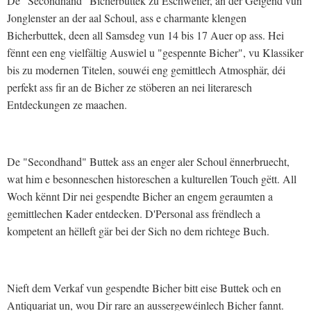
De "Secondhand" Bicherbuttek zu Eschweiler, an der Géigend vun
Jonglenster an der aal Schoul, ass e charmante klengen
Bicherbuttek, deen all Samsdeg vun 14 bis 17 Auer op ass. Hei
fënnt een eng vielfältig Auswiel u "gespennte Bicher", vu Klassiker
bis zu modernen Titelen, souwéi eng gemittlech Atmosphär, déi
perfekt ass fir an de Bicher ze stöberen an nei literaresch
Entdeckungen ze maachen.
De "Secondhand" Buttek ass an enger aler Schoul ënnerbruecht,
wat him e besonneschen historeschen a kulturellen Touch gëtt. All
Woch kënnt Dir nei gespendte Bicher an engem geraumten a
gemittlechen Kader entdecken. D'Personal ass frëndlech a
kompetent an hëlleft gär bei der Sich no dem richtege Buch.
Nieft dem Verkaf vun gespendte Bicher bitt eise Buttek och en
Antiquariat un, wou Dir rare an aussergewéinlech Bicher fannt.