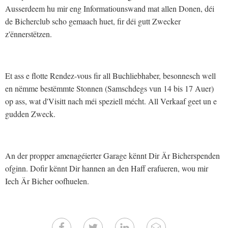
Ausserdeem hu mir eng Informatiounswand mat allen Donen, déi
de Bicherclub scho gemaach huet, fir déi gutt Zwecker
z'ënnerstëtzen.
Et ass e flotte Rendez-vous fir all Buchliebhaber, besonnesch well
en nëmme bestëmmte Stonnen (Samschdegs vun 14 bis 17 Auer)
op ass, wat d'Visitt nach méi speziell mécht. All Verkaaf geet un e
gudden Zweck.
An der propper amenagéierter Garage kënnt Dir Är Bicherspenden
ofginn. Dofir kënnt Dir hannen an den Haff erafueren, wou mir
Iech Är Bicher oofhuelen.