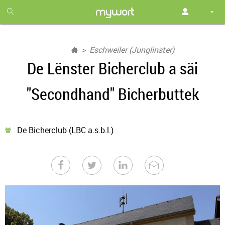
1
month
free
Eschweiler (Junglinster)
De Lënster Bicherclub a säi
"Secondhand" Bicherbuttek
De Bicherclub (LBC a.s.b.l.)