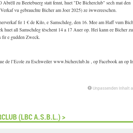
brëll zu Beetebuerg statt fennt, huet "De Bicherclub" sech mat den
Verkaf vu gebrauchte Bicher am Joer 2025) ze iwwereeschen.
herverkaf fir 1 € de Kilo, e Samschdeg, den 16. Mee am Haff vum Bich
tek huet all Samschdeg tëschent 14 a 17 Auer op. Hei kann ee Bicher 
ss fir e gudden Zweck.
ue de l’Ecole zu Eschweiler www.bicherclub.lu , op Facebook an op I
Unpassenden Inhalt 
LUB (LBC A.S.B.L.) >