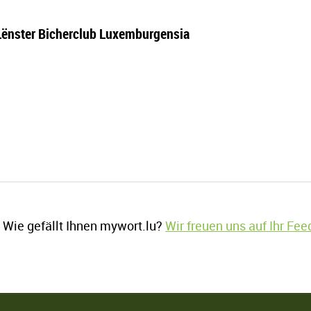
ënster Bicherclub Luxemburgensia
Wie gefällt Ihnen mywort.lu?
Wir freuen uns auf Ihr Fe