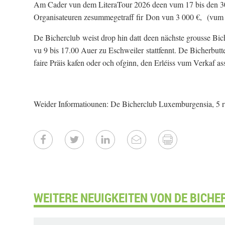
Am Cader vun dem LiteraTour 2026 deen vum 17 bis den 30 A
Organisateuren zesummegetraff fir Don vun 3 000 €, (vum 
De Bicherclub weist drop hin datt deen nächste grousse Bic
vu 9 bis 17.00 Auer zu Eschweiler stattfennt. De Bicherbut
faire Präis kafen oder och ofginn, den Erléiss vum Verkaf a
Weider Informatiounen: De Bicherclub Luxemburgensia, 5 r
WEITERE NEUIGKEITEN VON DE BICHERC