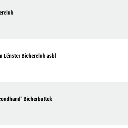
erclub
 Lënster Bicherclub asbl
econdhand" Bicherbuttek