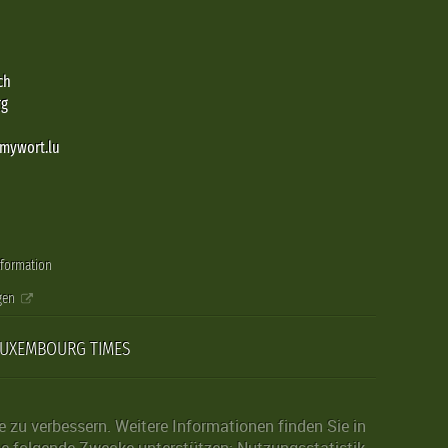
ch
rg
@mywort.lu
nformation
gen
LUXEMBOURG TIMES
zu verbessern. Weitere Informationen finden Sie in