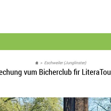
Eschweiler (Junglinster)
chung vum Bicherclub fir LiteraTou