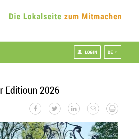
LOGIN
DE
r Editioun 2026