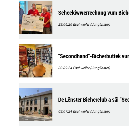
Scheckiwwerrechung vum Bich
29.06.26
Eschweiler (Junglinster)
"Secondhand"-Bicherbuttek vum
03.09.24
Eschweiler (Junglinster)
De Lënster Bicherclub a säi "S
03.07.24
Eschweiler (Junglinster)