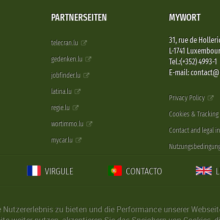
PARTNERSEITEN
MYWORT
31, rue de Holleri
telecran.lu
L-1741 Luxembou
gedenken.lu
Tel.:(+352) 4993-1
E-mail: contact
jobfinder.lu
latina.lu
Privacy Policy
regie.lu
Cookies & Tracking
wortimmo.lu
Contact and legal i
mycar.lu
Nutzungsbedingun
VIRGULE
CONTACTO
Nutzererlebnis zu bieten und die Performance unserer Webseite 