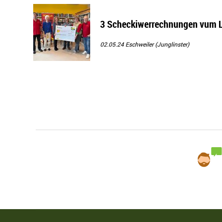
3 Scheckiwerrechnungen vum L
02.05.24
Eschweiler (Junglinster)