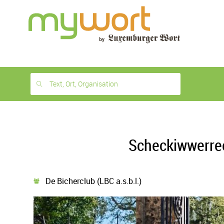
1
month
free
Text, Ort, Organisation
Scheckiwwerree
De Bicherclub (LBC a.s.b.l.)