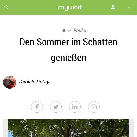
1
month
free
Feulen
Den Sommer im Schatten
genießen
Danièle Defay