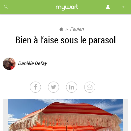
1
month
free
Feulen
Bien à l‘aise sous le parasol
Danièle Defay