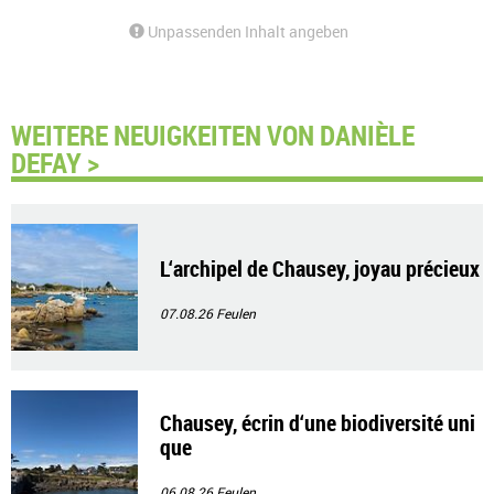
Unpassenden Inhalt angeben
WEITERE NEUIGKEITEN VON DANIÈLE
DEFAY >
L‘archipel de Chausey, joyau précieux
07.08.26
Feulen
Chausey, écrin d‘une biodiversité uni
que
06.08.26
Feulen