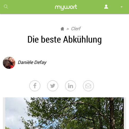
1
month
free
Clerf
Die beste Abkühlung
Danièle Defay