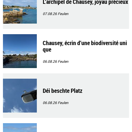
L‘archipel de Chausey, joyau précieux
07.08.26
Feulen
Chausey, écrin d‘une biodiversité uni
que
06.08.26
Feulen
Déi beschte Platz
06.08.26
Feulen