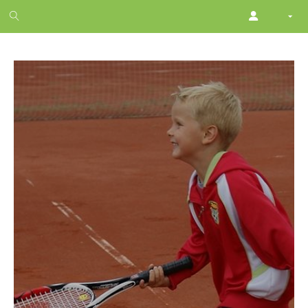
1
month
free