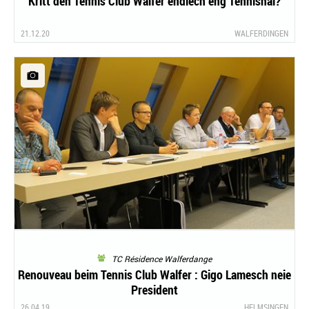
Kritt den Tennis Club Walfer endlech eng Tennishal?
21.12.20
WALFERDINGEN
TC Résidence Walferdange
Renouveau beim Tennis Club Walfer : Gigo Lamesch neie
President
26.04.19
HELMSINGEN