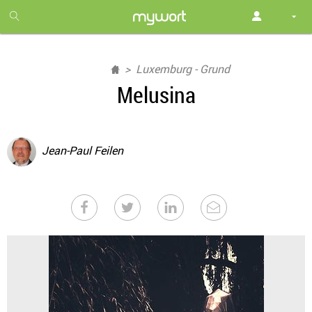
1
month
free
Luxemburg - Grund
Melusina
Jean-Paul Feilen