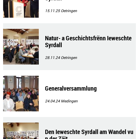
15.11.25
Oetringen
Natur- a Geschichtsfrënn Ieweschte
Syrdall
28.11.24
Oetringen
Generalversammlung
24.04.24
Medingen
Den Ieweschte Syrdall am Wandel vu
n der Zäit.