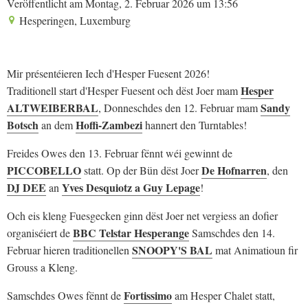
Veröffentlicht am Montag, 2. Februar 2026 um 13:56
Hesperingen, Luxemburg
Mir présentéieren Iech d'Hesper Fuesent 2026!
Hesper
Traditionell start d'Hesper Fuesent och dëst Joer mam
ALTWEIBERBAL
Sandy
, Donneschdes den 12. Februar mam
Botsch
Hoffi-Zambezi
an dem
hannert den Turntables!
Freides Owes den 13. Februar fënnt wéi gewinnt de
PICCOBELLO
De Hofnarren
statt. Op der Bün dëst Joer
, den
DJ DEE
Yves Desquiotz a Guy Lepage
an
!
Och eis kleng Fuesgecken ginn dëst Joer net vergiess an dofier
BBC Telstar Hesperange
organiséiert de
Samschdes den 14.
SNOOPY'S BAL
Februar hieren traditionellen
mat Animatioun fir
Grouss a Kleng.
Fortissimo
Samschdes Owes fënnt de
am Hesper Chalet statt,