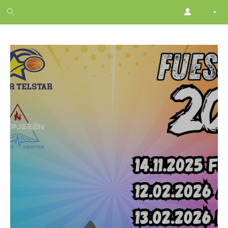
1
month
free