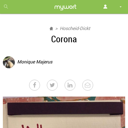
1
month
free
Hoscheid-Dickt
Corona
Monique Majerus