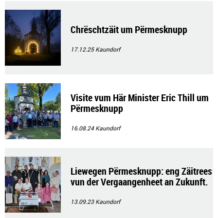
Chrëschtzäit um Përmesknupp
17.12.25
Kaundorf
Visite vum Här Minister Eric Thill um
Përmesknupp
16.08.24
Kaundorf
Liewegen Përmesknupp: eng Zäitrees
vun der Vergaangenheet an Zukunft.
13.09.23
Kaundorf