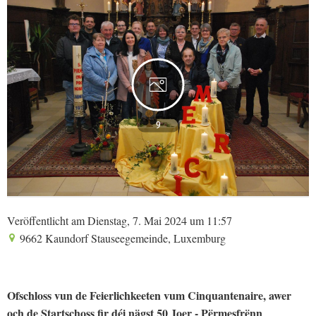
9
Veröffentlicht am Dienstag, 7. Mai 2024 um 11:57
9662 Kaundorf Stauseegemeinde, Luxemburg
Ofschloss vun de Feierlichkeeten vum Cinquantenaire, awer
och de Startschoss fir déi nägst 50 Joer - Përmesfrënn