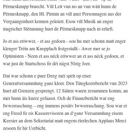
Përmesknupp bruecht. Vill Leit vun no an vun wäit hunn de
Përmesknupp, den Hl. Pirmin an vill aner Personnagen aus der
Vergaangenheet kennen geleiert. Esou vill Musik an enger
magischer Stëmmung huet de Përmesknupp nach ni erlieft.
Jo et ass eriwwer, - et ass gedoen - sou hu mer schonn matt enger
klenger Tréin am Knepplach festgestallt.- Awer mer se jo
Optimisten - Neen et ass néck eriwwer an et ass néck gedoen, et
war just de Startschoss fir déi nägst 50zig Joer.
Dat war schonn e puer Deeg méi spéit op eiser
Generalversammlung ganz kloer. Den Tätegkeetsbericht vun 2023
huet all Grenzen gesprengt. 12 Säiten waren zesummen komm, an
mer hunn äis kuerz gefaasst. Och de Finanzbericht war eng
Iwwerraschung – eng immens positiv Iwwerraschung. Sou war et
eng Freed fir eis Kasserevisoren an d‘ganz Versammlung eisem
Keesier an dem Sekretariat matt engem éierlechen Applaus Merci
zesoen fir hir Uerbicht.