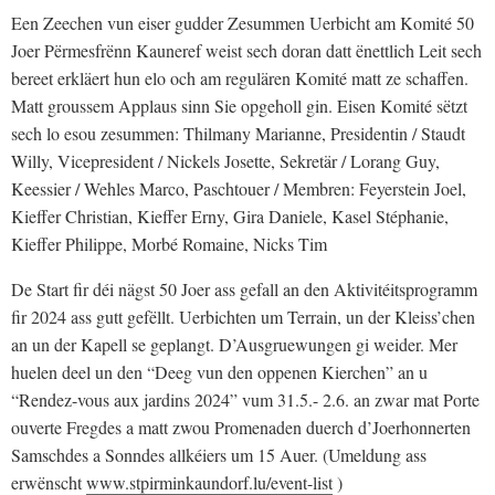
Een Zeechen vun eiser gudder Zesummen Uerbicht am Komité 50
Joer Përmesfrënn Kauneref weist sech doran datt ënettlich Leit sech
bereet erkläert hun elo och am regulären Komité matt ze schaffen.
Matt groussem Applaus sinn Sie opgeholl gin. Eisen Komité sëtzt
sech lo esou zesummen: Thilmany Marianne, Presidentin / Staudt
Willy, Vicepresident / Nickels Josette, Sekretär / Lorang Guy,
Keessier / Wehles Marco, Paschtouer / Membren: Feyerstein Joel,
Kieffer Christian, Kieffer Erny, Gira Daniele, Kasel Stéphanie,
Kieffer Philippe, Morbé Romaine, Nicks Tim
De Start fir déi nägst 50 Joer ass gefall an den Aktivitéitsprogramm
fir 2024 ass gutt gefëllt. Uerbichten um Terrain, un der Kleiss’chen
an un der Kapell se geplangt. D’Ausgruewungen gi weider. Mer
huelen deel un den “Deeg vun den oppenen Kierchen” an u
“Rendez-vous aux jardins 2024” vum 31.5.- 2.6. an zwar mat Porte
ouverte Fregdes a matt zwou Promenaden duerch d’Joerhonnerten
Samschdes a Sonndes allkéiers um 15 Auer. (Umeldung ass
erwënscht
www.stpirminkaundorf.lu/event-list
)