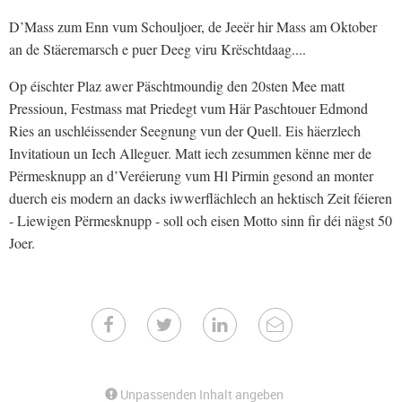
D’Mass zum Enn vum Schouljoer, de Jeeër hir Mass am Oktober
an de Stäeremarsch e puer Deeg viru Krëschtdaag....
Op éischter Plaz awer Päschtmoundig den 20sten Mee matt
Pressioun, Festmass mat Priedegt vum Här Paschtouer Edmond
Ries an uschléissender Seegnung vun der Quell. Eis häerzlech
Invitatioun un Iech Alleguer. Matt iech zesummen kënne mer de
Përmesknupp an d’Veréierung vum Hl Pirmin gesond an monter
duerch eis modern an dacks iwwerflächlech an hektisch Zeit féieren
- Liewigen Përmesknupp - soll och eisen Motto sinn fir déi nägst 50
Joer.
Unpassenden Inhalt angeben