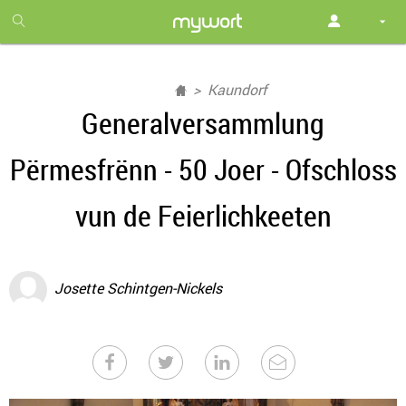
1
month
free
Kaundorf
Generalversammlung
Përmesfrënn - 50 Joer - Ofschloss
vun de Feierlichkeeten
Josette Schintgen-Nickels