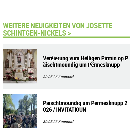
WEITERE NEUIGKEITEN VON JOSETTE
SCHINTGEN-NICKELS >
Veréierung vum Hëlligen Pirmin op P
äischtmoundig um Përmesknupp
30.05.26
Kaundorf
Päischtmoundig um Përmesknupp 2
026 / INVITATIOUN
30.05.26
Kaundorf