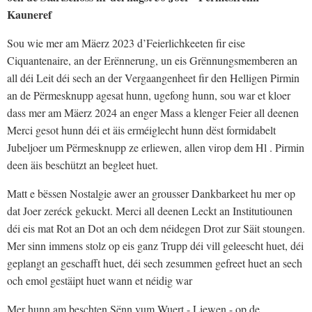
Kauneref
Sou wie mer am Mäerz 2023 d’Feierlichkeeten fir eise
Ciquantenaire, an der Erënnerung, un eis Grënnungsmemberen an
all déi Leit déi sech an der Vergaangenheet fir den Helligen Pirmin
an de Përmesknupp agesat hunn, ugefong hunn, sou war et kloer
dass mer am Mäerz 2024 an enger Mass a klenger Feier all deenen
Merci gesot hunn déi et äis erméiglecht hunn dëst formidabelt
Jubeljoer um Përmesknupp ze erliewen, allen virop dem Hl . Pirmin
deen äis beschützt an begleet huet.
Matt e bëssen Nostalgie awer an grousser Dankbarkeet hu mer op
dat Joer zeréck gekuckt. Merci all deenen Leckt an Institutiounen
déi eis mat Rot an Dot an och dem néidegen Drot zur Säit stoungen.
Mer sinn immens stolz op eis ganz Trupp déi vill geleescht huet, déi
geplangt an geschafft huet, déi sech zesummen gefreet huet an sech
och emol gestäipt huet wann et néidig war
Mer hunn am beschten Sënn vum Wuert - Liewen - op de