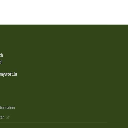
ch
rg
@mywort.lu
nformation
gen