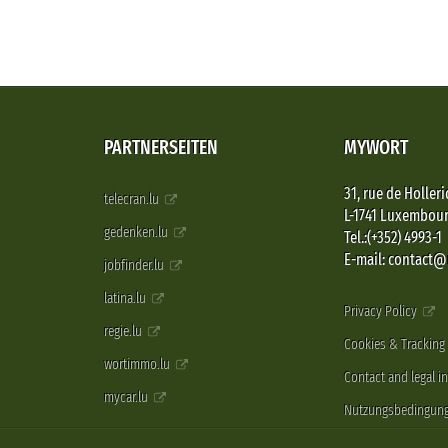
PARTNERSEITEN
MYWORT
31, rue de Holleri
telecran.lu
L-1741 Luxembou
gedenken.lu
Tel.:(+352) 4993-1
E-mail: contact
jobfinder.lu
latina.lu
Privacy Policy
regie.lu
Cookies & Tracking
wortimmo.lu
Contact and legal i
mycar.lu
Nutzungsbedingun