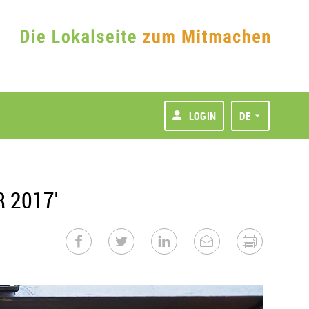
LOGIN
DE
 2017'