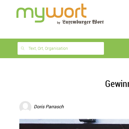
1
month
free
Text, Ort, Organisation
Gewin
Doris Parrasch