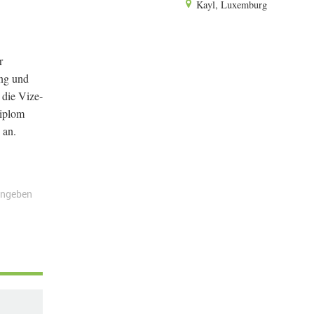
Kayl, Luxemburg
r
ung und
 die Vize-
Diplom
 an.
angeben