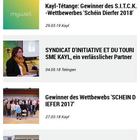
Kayl-Tétange: Gewinner des S.I.T.C.K.
-Wettbewerbes 'Schéin Dierfer 2018'
29.03.19
Kayl
SYNDICAT D'INITIATIVE ET DU TOURI
SME KAYL, ein verlässlicher Partner
04.05.18
Tetingen
Gewinner des Wettbewebs 'SCHEIN D
IEFER 2017'
27.03.18
Kayl