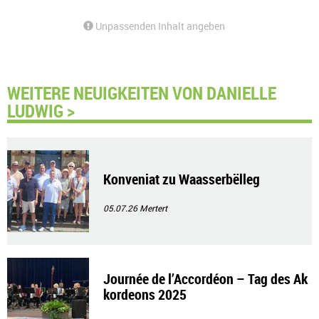
Unpassenden Inhalt angeben
WEITERE NEUIGKEITEN VON DANIELLE
LUDWIG >
Konveniat zu Waasserbëlleg
05.07.26
Mertert
Journée de l’Accordéon – Tag des Ak
kordeons 2025