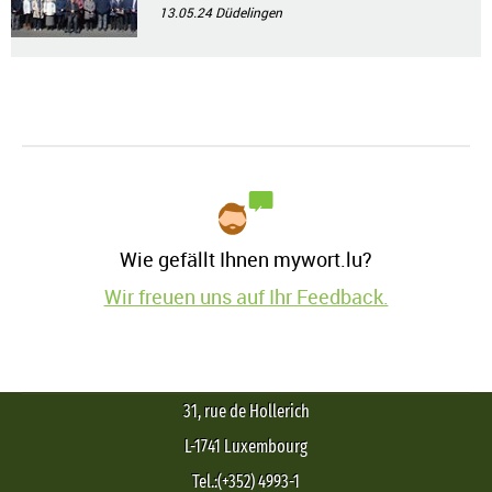
13.05.24
Düdelingen
Wie gefällt Ihnen mywort.lu?
Wir freuen uns auf Ihr Feedback.
31, rue de Hollerich
L-1741 Luxembourg
Tel.:(+352) 4993-1