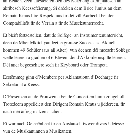
an Beate Czech attestéieren och dës Kéier eng exemplaresch an
akribesch Keesseféierung. Si drécken dem Brice Junius an dem
Romain Kraus hire Respekt aus fir déi vill Aarbecht bei der
Comptabilitéit fir de Veräin a fir de Museksunterrecht.
Et bleift festzestellen, datt de Solfège- an Instrumentenunterricht,
deen de Mher Mkrtchyan leet, e grousse Succes ass. Aktuell
kommen 49 Schüler (aus all Alter), vun deenen déi meescht Solfège
wëlle léieren a grad emol 6 Elèven, déi d’Akkordeonspille léieren.
Déi aner begeeschtere sech fir Keyboard oder Trompett.
Eestëmmeg ginn d’Membere per Aklamatioun d’Decharge fir
Sekretariat a Keess.
D’Presenzen an de Prouwen a bei de Concert-en hunn zougeholl.
Trotzdeem appelléiert den Dirigent Romain Kraus u jiddereen, fir
nach méi äifreg matzemaachen.
Et war nach Geleeënheet fir en Austausch iwwer divers Uleiesse
vun de Musikantinnen a Musikanten.