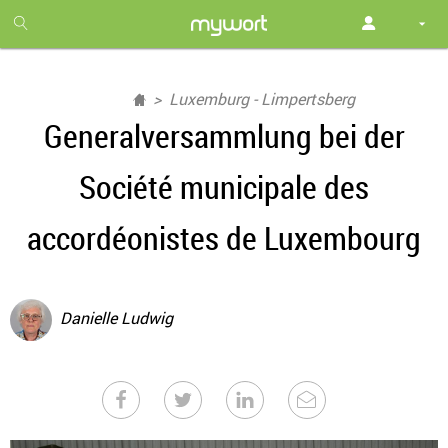
1
month
free
Luxemburg - Limpertsberg
Generalversammlung bei der
Société municipale des
accordéonistes de Luxembourg
Danielle Ludwig