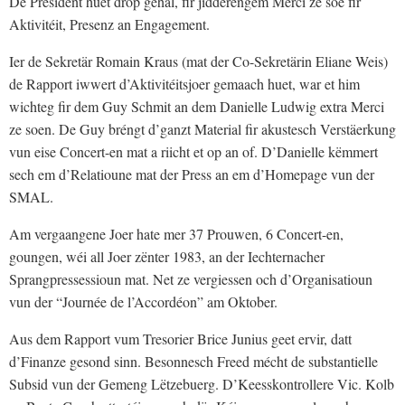
De President huet drop gehal, fir jidderengem Merci ze soe fir
Aktivitéit, Presenz an Engagement.
Ier de Sekretär Romain Kraus (mat der Co-Sekretärin Eliane Weis)
de Rapport iwwert d’Aktivitéitsjoer gemaach huet, war et him
wichteg fir dem Guy Schmit an dem Danielle Ludwig extra Merci
ze soen. De Guy bréngt d’ganzt Material fir akustesch Verstäerkung
vun eise Concert-en mat a riicht et op an of. D’Danielle këmmert
sech em d’Relatioune mat der Press an em d’Homepage vun der
SMAL.
Am vergaangene Joer hate mer 37 Prouwen, 6 Concert-en,
goungen, wéi all Joer zënter 1983, an der Iechternacher
Sprangpressessioun mat. Net ze vergiessen och d’Organisatioun
vun der “Journée de l’Accordéon” am Oktober.
Aus dem Rapport vum Tresorier Brice Junius geet ervir, datt
d’Finanze gesond sinn. Besonnesch Freed mécht de substantielle
Subsid vun der Gemeng Lëtzebuerg. D’Keesskontrollere Vic. Kolb