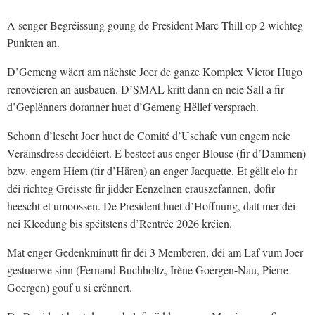
A senger Begréissung goung de President Marc Thill op 2 wichteg
Punkten an.
D’Gemeng wäert am nächste Joer de ganze Komplex Victor Hugo
renovéieren an ausbauen. D’SMAL kritt dann en neie Sall a fir
d’Geplënners doranner huet d’Gemeng Hëllef versprach.
Schonn d’lescht Joer huet de Comité d’Uschafe vun engem neie
Veräinsdress decidéiert. E besteet aus enger Blouse (fir d’Dammen)
bzw. engem Hiem (fir d’Hären) an enger Jacquette. Et gëllt elo fir
déi richteg Gréisste fir jidder Eenzelnen erauszefannen, dofir
heescht et umoossen. De President huet d’Hoffnung, datt mer déi
nei Kleedung bis spéitstens d’Rentrée 2026 kréien.
Mat enger Gedenkminutt fir déi 3 Memberen, déi am Laf vum Joer
gestuerwe sinn (Fernand Buchholtz, Irène Goergen-Nau, Pierre
Goergen) gouf u si erënnert.