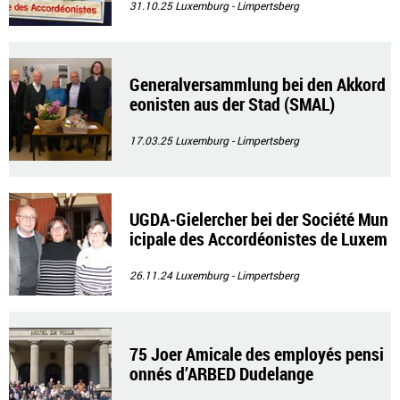
31.10.25
Luxemburg - Limpertsberg
Generalversammlung bei den Akkord
eonisten aus der Stad (SMAL)
17.03.25
Luxemburg - Limpertsberg
UGDA-Gielercher bei der Société Mun
icipale des Accordéonistes de Luxem
bourg
26.11.24
Luxemburg - Limpertsberg
75 Joer Amicale des employés pensi
onnés d’ARBED Dudelange