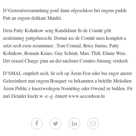
D’Generalversammlung gouf dann ofgeschloss bei engem gudde
Patt an engem delikate Maufel.
Dem Patty Kohnkow seng Kandidatur fir de Comité gëtt
eestëmmeg guttgeheescht. Domat ass de Comité nees komplett a
setzt sech esou zesummen : Tom Conrad, Brice Junius, Patty
Kohnkow, Romain Kraus, Guy Schmit, Marc Thill, Eliane Weis.
Déi eenzel Charge ginn an der nächster Comités-Sitzung verdeelt.
D’SMAL empfielt sech, fir och op Ärem Fest oder bei enger anerer
Geleeënheet mat engem Bouquet vu bekannten a beléifte Melodien
Ärem Public e kuerzweilegen Nomëtteg oder Owend ze bidden. Fir
méi Detailer kuckt w.-e.-g. ënnert www.accordeon.lu