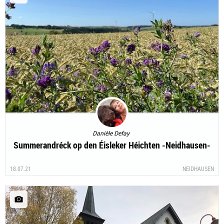
Danièle Defay
Summerandréck op den Éisleker Héichten -Neidhausen-
18.07.21
NEIDHAUSEN