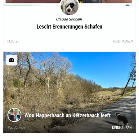
Claude Soricelli
Lescht Erennerungen Schafen
13.03.25
NEIDHAUSEN
Wou Happerbaach an Këtzerbaach leeft
Pol Sassel
NEIDHAUSEN